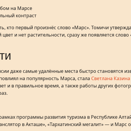
альный контраст
ь, кто первый произнёс слово «Марс». Томичи утверждаю
ый цвет и нет растительности, сразу же появляется слово
ти
сии даже самые удалённые места быстро становятся изв
 повлиял на популярность Марса, стала
Светлана Казин
вет и в правильное время, а также работы других фото
раз.
в рамках программы развития туризма в Республике Алт
анслятор в Акташе», «Тархатинский мегалит» — и Марс ок