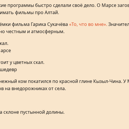
ие программы быстро сделали своё дело. О Марсе заго
нимать фильмы про Алтай.
ёмки фильма Гарика Сукачёва
«То, что во мне».
Значител
ьно честным и атмосферным.
Марсе
 шедевр
нежный ком покатился по красной глине Кызыл-Чина. У 
в на внедорожниках от села.