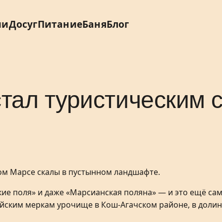
ии
Досуг
Питание
Баня
Блог
стал туристическим
ие поля» и даже «Марсианская поляна» — и это ещё са
йским меркам урочище в Кош-Агачском районе, в долин