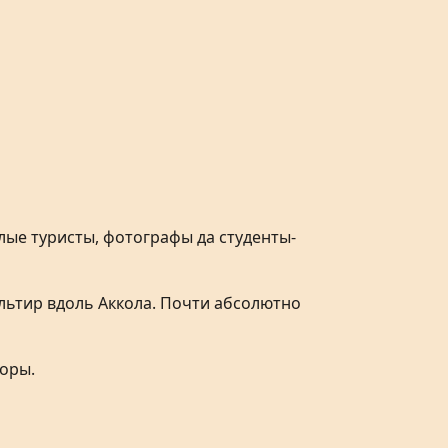
лые туристы, фотографы да студенты-
ельтир вдоль Аккола. Почти абсолютно
боры.