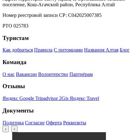
поселение, Кош-Агачский район, Республика Алтай
Номер реестровой записи СР: С042025007385
РТО 025783
Туристам
Как добраться
Правила
С питомцами
Названия Алтая
Блог
Команда
О нас
Вакансии
Волонтерство
Партнёрам
Отзывы
Яндекс
Google
Tripadvisor
2Gis
Яндекс Travel
Документы
Политика
Согласие
Оферта
Реквизиты
‹
›