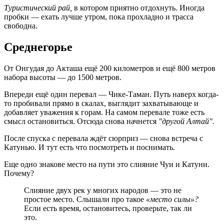
Туристический рай,
в котором приятно отдохнуть. Иногда
пробки — ехать лучше утром, пока прохладно и трасса
свободна.
Среднегорье
От Онгудая до Акташа ещё 200 километров и ещё 800 метров
набора высоты — до 1500 метров.
Впереди ещё один перевал — Чике-Таман. Путь наверх когда-
то пробивали прямо в скалах, выглядит захватывающе и
добавляет уважения к горам. На самом перевале тоже есть
смысл остановиться. Отсюда снова начнется
"другой Алтай".
После спуска с перевала ждёт сюрприз — снова встреча с
Катунью. И тут есть что посмотреть и поснимать.
Еще одно знакове место на пути это слияние Чуи и Катуни.
Почему?
Слияние двух рек у многих народов — это не
простое место. Слышали про такое
«место силы»?
Если есть время, остановитесь, проверьте, так ли
это.