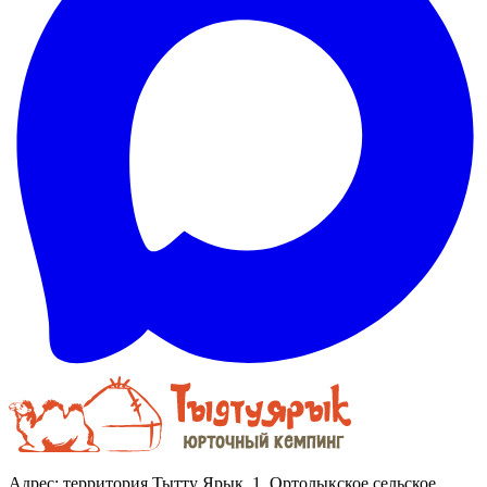
Адрес: территория Тытту Ярык, 1, Ортолыкское сельское